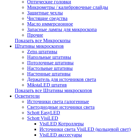
Оптические головки
Микрометры / калибровочные слайды
Защитные чехлы
Чистящие средства
Масло иммерсионное
Запасные лампы для микроскопа
Прочие
Показать все Микроскопы
Штативы микроскопов
Zeiss штативы
Напольные штативы
Потолочные штативы
Настольные штативы
Настенные штативы
Держатель для источников света
MikstaLED штатив
Показать все Штативы микроскопов
Осветители
Источники света галогенные
Светодиодные источники света
Schott EasyLED
Schott VisiLED
VisiLED Котроллеры
Источники света VisiLED (кольцевой свет)
VisiLED акссесуары