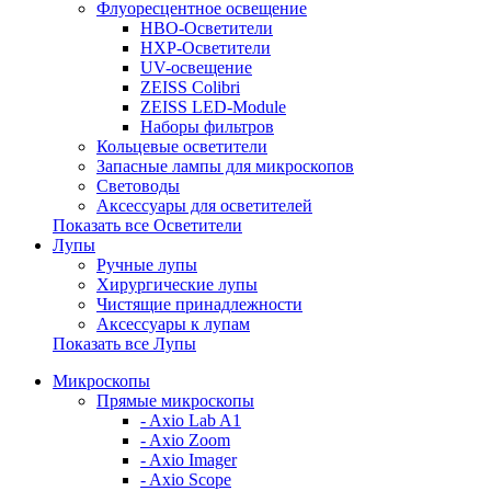
Флуоресцентное освещение
HBO-Осветители
HXP-Осветители
UV-освещение
ZEISS Colibri
ZEISS LED-Module
Наборы фильтров
Кольцевые осветители
Запасные лампы для микроскопов
Световоды
Аксессуары для осветителей
Показать все Осветители
Лупы
Ручные лупы
Хирургические лупы
Чистящие принадлежности
Аксессуары к лупам
Показать все Лупы
Микроскопы
Прямые микроскопы
- Axio Lab A1
- Axio Zoom
- Axio Imager
- Axio Scope