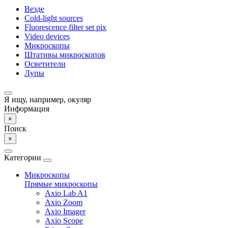
Везде
Cold-light sources
Fluorescence filter set pix
Video devices
Микроскопы
Штативы микроскопов
Осветители
Лупы
Я ищу, например,
окуляр
Информация
×
Поиск
×
Категории
Микроскопы
Прямые микроскопы
Axio Lab A1
Axio Zoom
Axio Imager
Axio Scope