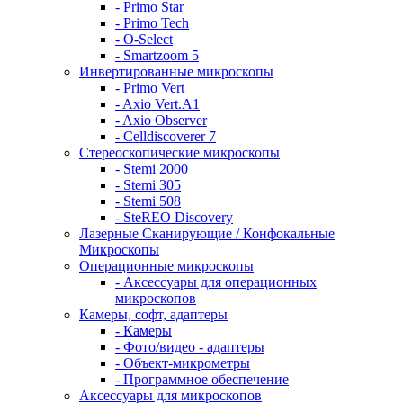
- Primo Star
- Primo Tech
- O-Select
- Smartzoom 5
Инвертированные микроскопы
- Primo Vert
- Axio Vert.A1
- Axio Observer
- Celldiscoverer 7
Стереоскопические микроскопы
- Stemi 2000
- Stemi 305
- Stemi 508
- SteREO Discovery
Лазерные Сканирующие / Конфокальные
Микроскопы
Операционные микроскопы
- Аксессуары для операционных
микроскопов
Камеры, софт, адаптеры
- Камеры
- Фото/видео - адаптеры
- Объект-микрометры
- Программное обеспечение
Аксессуары для микроскопов