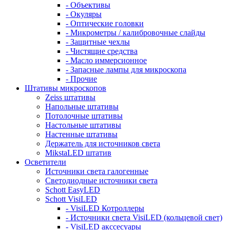
- Объективы
- Окуляры
- Оптические головки
- Микрометры / калибровочные слайды
- Защитные чехлы
- Чистящие средства
- Масло иммерсионное
- Запасные лампы для микроскопа
- Прочие
Штативы микроскопов
Zeiss штативы
Напольные штативы
Потолочные штативы
Настольные штативы
Настенные штативы
Держатель для источников света
MikstaLED штатив
Осветители
Источники света галогенные
Светодиодные источники света
Schott EasyLED
Schott VisiLED
- VisiLED Котроллеры
- Источники света VisiLED (кольцевой свет)
- VisiLED акссесуары