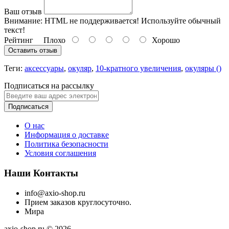
Ваш отзыв
Внимание:
HTML не поддерживается! Используйте обычный
текст!
Рейтинг
Плохо
Хорошо
Оставить отзыв
Теги:
аксессуары
,
окуляр
,
10-кратного увеличения
,
окуляры ()
Подписаться на рассылку
Подписаться
О нас
Информация о доставке
Политика безопасности
Условия соглашения
Наши Контакты
info@axio-shop.ru
Прием заказов круглосуточно.
Мира
axio-shop.ru © 2026