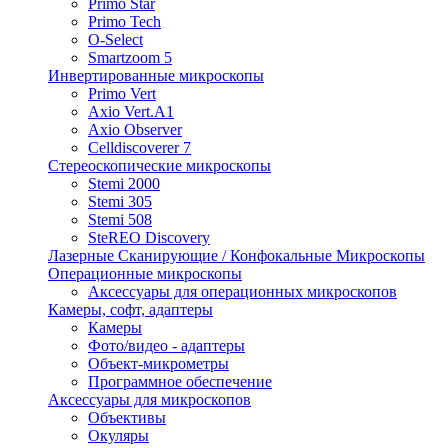
Primo Star
Primo Tech
O-Select
Smartzoom 5
Инвертированные микроскопы
Primo Vert
Axio Vert.A1
Axio Observer
Celldiscoverer 7
Стереоскопические микроскопы
Stemi 2000
Stemi 305
Stemi 508
SteREO Discovery
Лазерные Сканирующие / Конфокальные Микроскопы
Операционные микроскопы
Аксессуары для операционных микроскопов
Камеры, софт, адаптеры
Камеры
Фото/видео - адаптеры
Объект-микрометры
Программное обеспечение
Аксессуары для микроскопов
Объективы
Окуляры