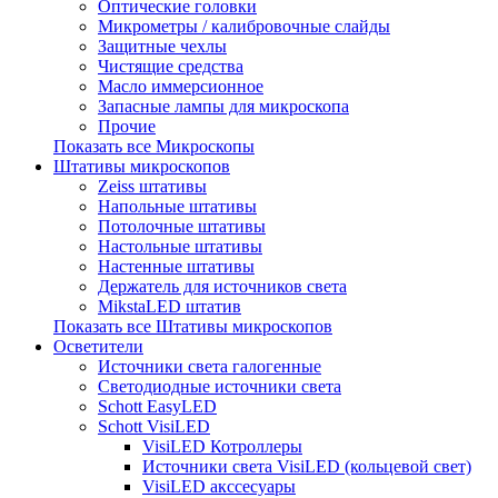
Оптические головки
Микрометры / калибровочные слайды
Защитные чехлы
Чистящие средства
Масло иммерсионное
Запасные лампы для микроскопа
Прочие
Показать все Микроскопы
Штативы микроскопов
Zeiss штативы
Напольные штативы
Потолочные штативы
Настольные штативы
Настенные штативы
Держатель для источников света
MikstaLED штатив
Показать все Штативы микроскопов
Осветители
Источники света галогенные
Светодиодные источники света
Schott EasyLED
Schott VisiLED
VisiLED Котроллеры
Источники света VisiLED (кольцевой свет)
VisiLED акссесуары