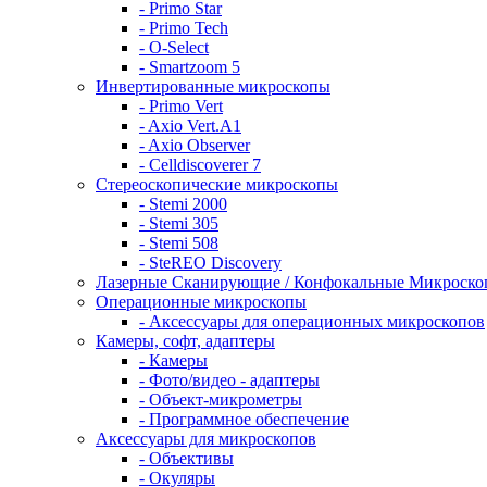
- Primo Star
- Primo Tech
- O-Select
- Smartzoom 5
Инвертированные микроскопы
- Primo Vert
- Axio Vert.A1
- Axio Observer
- Celldiscoverer 7
Стереоскопические микроскопы
- Stemi 2000
- Stemi 305
- Stemi 508
- SteREO Discovery
Лазерные Сканирующие / Конфокальные Микроск
Операционные микроскопы
- Аксессуары для операционных микроскопов
Камеры, софт, адаптеры
- Камеры
- Фото/видео - адаптеры
- Объект-микрометры
- Программное обеспечение
Аксессуары для микроскопов
- Объективы
- Окуляры