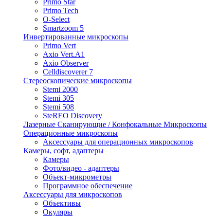
Primo Star
Primo Tech
O-Select
Smartzoom 5
Инвертированные микроскопы
Primo Vert
Axio Vert.A1
Axio Observer
Celldiscoverer 7
Стереоскопические микроскопы
Stemi 2000
Stemi 305
Stemi 508
SteREO Discovery
Лазерные Сканирующие / Конфокальные Микроскопы
Операционные микроскопы
Аксессуары для операционных микроскопов
Камеры, софт, адаптеры
Камеры
Фото/видео - адаптеры
Объект-микрометры
Программное обеспечение
Аксессуары для микроскопов
Объективы
Окуляры