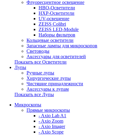
Флуоресцентное освещение
HBO-Осветители
HXP-Осветители
UV-освещение
ZEISS Colibri
ZEISS LED-Module
Наборы фильтров
Кольцевые осветители
Запасные лампы для микроскопов
Световоды
Аксессуары для осветителей
Показать все Осветители
Лупы
Ручные лупы
Хирургические лупы
Чистящие принадлежности
Аксессуары к лупам
Показать все Лупы
Микроскопы
Прямые микроскопы
- Axio Lab A1
- Axio Zoom
- Axio Imager
- Axio Scope