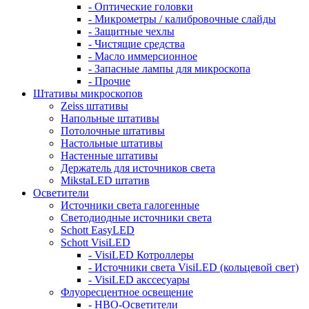
- Оптические головки
- Микрометры / калибровочные слайды
- Защитные чехлы
- Чистящие средства
- Масло иммерсионное
- Запасные лампы для микроскопа
- Прочие
Штативы микроскопов
Zeiss штативы
Напольные штативы
Потолочные штативы
Настольные штативы
Настенные штативы
Держатель для источников света
MikstaLED штатив
Осветители
Источники света галогенные
Светодиодные источники света
Schott EasyLED
Schott VisiLED
- VisiLED Котроллеры
- Источники света VisiLED (кольцевой свет)
- VisiLED акссесуары
Флуоресцентное освещение
- HBO-Осветители