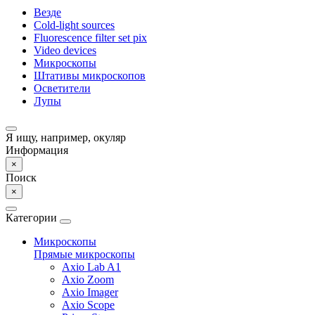
Везде
Cold-light sources
Fluorescence filter set pix
Video devices
Микроскопы
Штативы микроскопов
Осветители
Лупы
Я ищу, например,
окуляр
Информация
×
Поиск
×
Категории
Микроскопы
Прямые микроскопы
Axio Lab A1
Axio Zoom
Axio Imager
Axio Scope