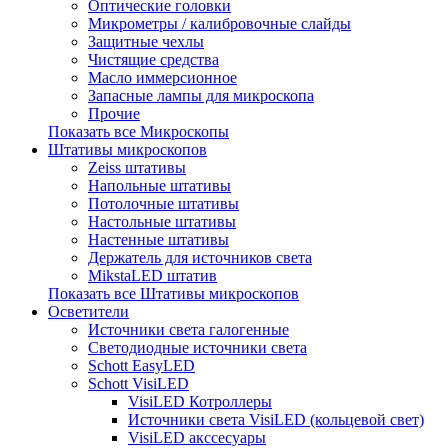
Оптические головки
Микрометры / калибровочные слайды
Защитные чехлы
Чистящие средства
Масло иммерсионное
Запасные лампы для микроскопа
Прочие
Показать все Микроскопы
Штативы микроскопов
Zeiss штативы
Напольные штативы
Потолочные штативы
Настольные штативы
Настенные штативы
Держатель для источников света
MikstaLED штатив
Показать все Штативы микроскопов
Осветители
Источники света галогенные
Светодиодные источники света
Schott EasyLED
Schott VisiLED
VisiLED Котроллеры
Источники света VisiLED (кольцевой свет)
VisiLED акссесуары