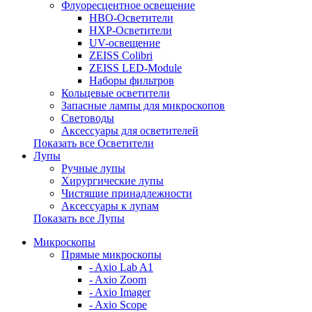
Флуоресцентное освещение
HBO-Осветители
HXP-Осветители
UV-освещение
ZEISS Colibri
ZEISS LED-Module
Наборы фильтров
Кольцевые осветители
Запасные лампы для микроскопов
Световоды
Аксессуары для осветителей
Показать все Осветители
Лупы
Ручные лупы
Хирургические лупы
Чистящие принадлежности
Аксессуары к лупам
Показать все Лупы
Микроскопы
Прямые микроскопы
- Axio Lab A1
- Axio Zoom
- Axio Imager
- Axio Scope