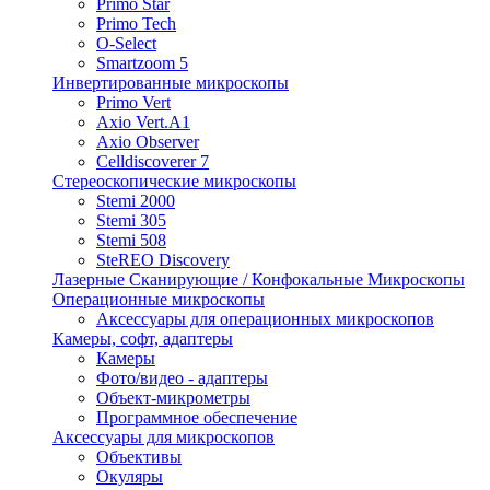
Primo Star
Primo Tech
O-Select
Smartzoom 5
Инвертированные микроскопы
Primo Vert
Axio Vert.A1
Axio Observer
Celldiscoverer 7
Стереоскопические микроскопы
Stemi 2000
Stemi 305
Stemi 508
SteREO Discovery
Лазерные Сканирующие / Конфокальные Микроскопы
Операционные микроскопы
Аксессуары для операционных микроскопов
Камеры, софт, адаптеры
Камеры
Фото/видео - адаптеры
Объект-микрометры
Программное обеспечение
Аксессуары для микроскопов
Объективы
Окуляры