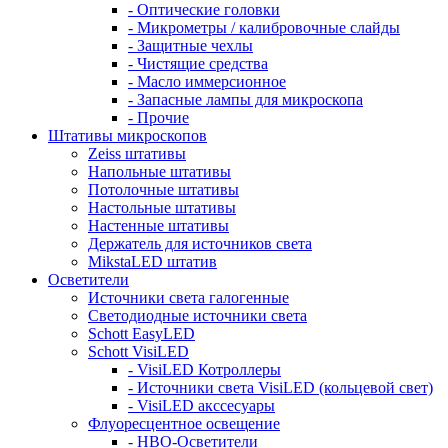
- Оптические головки
- Микрометры / калибровочные слайды
- Защитные чехлы
- Чистящие средства
- Масло иммерсионное
- Запасные лампы для микроскопа
- Прочие
Штативы микроскопов
Zeiss штативы
Напольные штативы
Потолочные штативы
Настольные штативы
Настенные штативы
Держатель для источников света
MikstaLED штатив
Осветители
Источники света галогенные
Светодиодные источники света
Schott EasyLED
Schott VisiLED
- VisiLED Котроллеры
- Источники света VisiLED (кольцевой свет)
- VisiLED акссесуары
Флуоресцентное освещение
- HBO-Осветители