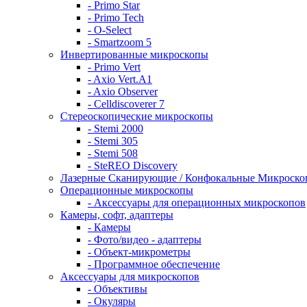
- Primo Star
- Primo Tech
- O-Select
- Smartzoom 5
Инвертированные микроскопы
- Primo Vert
- Axio Vert.A1
- Axio Observer
- Celldiscoverer 7
Стереоскопические микроскопы
- Stemi 2000
- Stemi 305
- Stemi 508
- SteREO Discovery
Лазерные Сканирующие / Конфокальные Микроск
Операционные микроскопы
- Аксессуары для операционных микроскопов
Камеры, софт, адаптеры
- Камеры
- Фото/видео - адаптеры
- Объект-микрометры
- Программное обеспечение
Аксессуары для микроскопов
- Объективы
- Окуляры