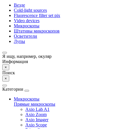
Везде
Cold-light sources
Fluorescence filter set pix
Video devices
Микроскопы
Штативы микроскопов
Осветители
Лупы
Я ищу, например,
окуляр
Информация
×
Поиск
×
Категории
Микроскопы
Прямые микроскопы
Axio Lab A1
Axio Zoom
Axio Imager
Axio Scope