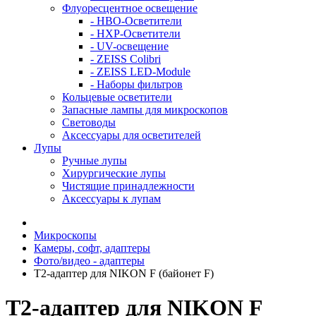
Флуоресцентное освещение
- HBO-Осветители
- HXP-Осветители
- UV-освещение
- ZEISS Colibri
- ZEISS LED-Module
- Наборы фильтров
Кольцевые осветители
Запасные лампы для микроскопов
Световоды
Аксессуары для осветителей
Лупы
Ручные лупы
Хирургические лупы
Чистящие принадлежности
Аксессуары к лупам
Микроскопы
Камеры, софт, адаптеры
Фото/видео - адаптеры
T2-адаптер для NIKON F (байонет F)
T2-адаптер для NIKON F