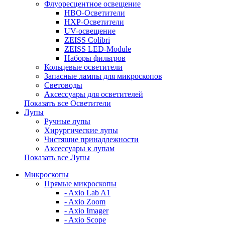
Флуоресцентное освещение
HBO-Осветители
HXP-Осветители
UV-освещение
ZEISS Colibri
ZEISS LED-Module
Наборы фильтров
Кольцевые осветители
Запасные лампы для микроскопов
Световоды
Аксессуары для осветителей
Показать все Осветители
Лупы
Ручные лупы
Хирургические лупы
Чистящие принадлежности
Аксессуары к лупам
Показать все Лупы
Микроскопы
Прямые микроскопы
- Axio Lab A1
- Axio Zoom
- Axio Imager
- Axio Scope