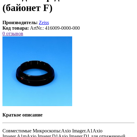
(байонет F)
Производитель:
Zeiss
Код товара:
ArtNr.: 416009-0000-000
0 отзывов
Краткое описание
Совместимые Микроскопы:Axio Imager.A1Axio
Imager.A1mAxio Imager.D1Axio Imager.D1 для отраженный