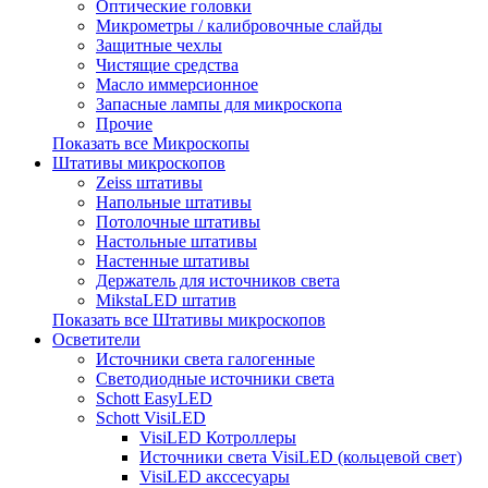
Оптические головки
Микрометры / калибровочные слайды
Защитные чехлы
Чистящие средства
Масло иммерсионное
Запасные лампы для микроскопа
Прочие
Показать все Микроскопы
Штативы микроскопов
Zeiss штативы
Напольные штативы
Потолочные штативы
Настольные штативы
Настенные штативы
Держатель для источников света
MikstaLED штатив
Показать все Штативы микроскопов
Осветители
Источники света галогенные
Светодиодные источники света
Schott EasyLED
Schott VisiLED
VisiLED Котроллеры
Источники света VisiLED (кольцевой свет)
VisiLED акссесуары