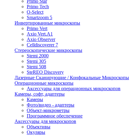
Primo Star
Primo Tech
O-Select
Smartzoom 5
Инвертированные микроскопы
Primo Vert
Axio Vert.A1
Axio Observer
Celldiscoverer 7
Стереоскопические микроскопы
Stemi 2000
Stemi 305
Stemi 508
SteREO Discovery
Лазерные Сканирующие / Конфокальные Микроскопы
Операционные микроскопы
Аксессуары для операционных микроскопов
Камеры, софт, адаптеры
Камеры
Фото/видео - адаптеры
Объект-микрометры
Программное обеспечение
Аксессуары для микроскопов
Объективы
Окуляры