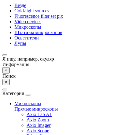
Везде
Cold-light sources
Fluorescence filter set pix
Video devices
Микроскопы
Штативы микроскопов
Осветители
Лупы
Я ищу, например,
окуляр
Информация
×
Поиск
×
Категории
Микроскопы
Прямые микроскопы
Axio Lab A1
Axio Zoom
Axio Imager
Axio Scope