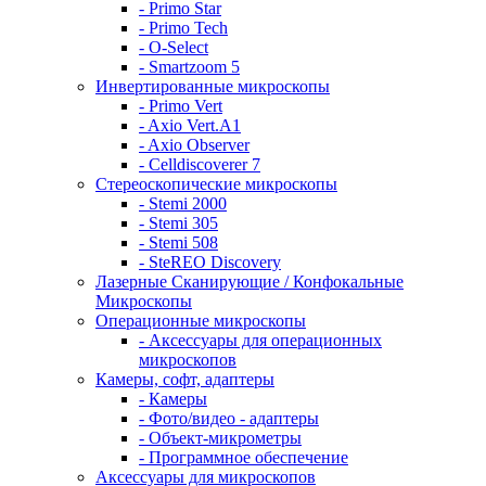
- Primo Star
- Primo Tech
- O-Select
- Smartzoom 5
Инвертированные микроскопы
- Primo Vert
- Axio Vert.A1
- Axio Observer
- Celldiscoverer 7
Стереоскопические микроскопы
- Stemi 2000
- Stemi 305
- Stemi 508
- SteREO Discovery
Лазерные Сканирующие / Конфокальные
Микроскопы
Операционные микроскопы
- Аксессуары для операционных
микроскопов
Камеры, софт, адаптеры
- Камеры
- Фото/видео - адаптеры
- Объект-микрометры
- Программное обеспечение
Аксессуары для микроскопов