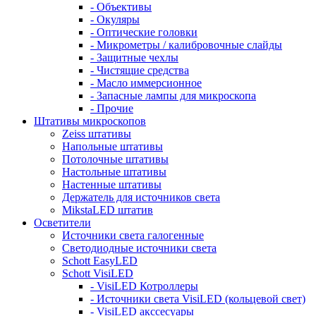
- Объективы
- Окуляры
- Оптические головки
- Микрометры / калибровочные слайды
- Защитные чехлы
- Чистящие средства
- Масло иммерсионное
- Запасные лампы для микроскопа
- Прочие
Штативы микроскопов
Zeiss штативы
Напольные штативы
Потолочные штативы
Настольные штативы
Настенные штативы
Держатель для источников света
MikstaLED штатив
Осветители
Источники света галогенные
Светодиодные источники света
Schott EasyLED
Schott VisiLED
- VisiLED Котроллеры
- Источники света VisiLED (кольцевой свет)
- VisiLED акссесуары