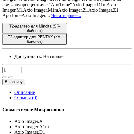
свет-флуоресценция с "ApoTome"Axio Imager.D1mAxio
Imager.M1Axio Imager.M1mAxio Imager.Z1Axio Imager.Z1 +
ApoTomeAxio Imager....
Читать далее...
T2-адаптер для Minolta (SR-
байонет)
T2-адаптер для PENTAX (КА-
байонет)
Доступность:
На складе
В корзину
Описание
Отзывы (0)
Совместимые Микроскопы:
Axio Imager.A1
Axio Imager.A1m
Axio Imager.D1