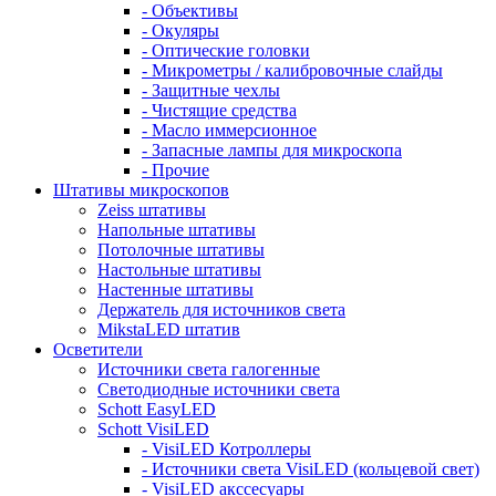
- Объективы
- Окуляры
- Оптические головки
- Микрометры / калибровочные слайды
- Защитные чехлы
- Чистящие средства
- Масло иммерсионное
- Запасные лампы для микроскопа
- Прочие
Штативы микроскопов
Zeiss штативы
Напольные штативы
Потолочные штативы
Настольные штативы
Настенные штативы
Держатель для источников света
MikstaLED штатив
Осветители
Источники света галогенные
Светодиодные источники света
Schott EasyLED
Schott VisiLED
- VisiLED Котроллеры
- Источники света VisiLED (кольцевой свет)
- VisiLED акссесуары