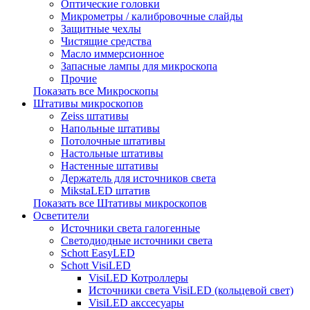
Оптические головки
Микрометры / калибровочные слайды
Защитные чехлы
Чистящие средства
Масло иммерсионное
Запасные лампы для микроскопа
Прочие
Показать все Микроскопы
Штативы микроскопов
Zeiss штативы
Напольные штативы
Потолочные штативы
Настольные штативы
Настенные штативы
Держатель для источников света
MikstaLED штатив
Показать все Штативы микроскопов
Осветители
Источники света галогенные
Светодиодные источники света
Schott EasyLED
Schott VisiLED
VisiLED Котроллеры
Источники света VisiLED (кольцевой свет)
VisiLED акссесуары