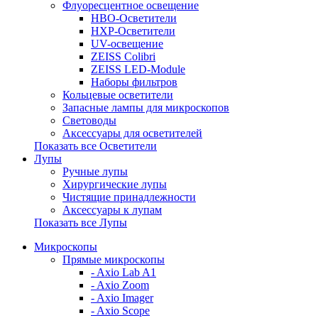
Флуоресцентное освещение
HBO-Осветители
HXP-Осветители
UV-освещение
ZEISS Colibri
ZEISS LED-Module
Наборы фильтров
Кольцевые осветители
Запасные лампы для микроскопов
Световоды
Аксессуары для осветителей
Показать все Осветители
Лупы
Ручные лупы
Хирургические лупы
Чистящие принадлежности
Аксессуары к лупам
Показать все Лупы
Микроскопы
Прямые микроскопы
- Axio Lab A1
- Axio Zoom
- Axio Imager
- Axio Scope