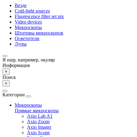
Везде
Cold-light sources
Fluorescence filter set pix
Video devices
Микроскопы
Штативы микроскопов
Осветители
Лупы
Я ищу, например,
окуляр
Информация
×
Поиск
×
Категории
Микроскопы
Прямые микроскопы
Axio Lab A1
Axio Zoom
Axio Imager
Axio Scope