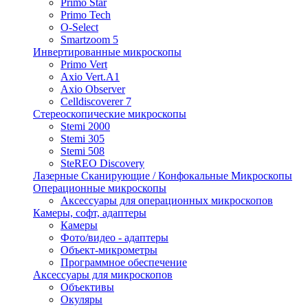
Primo Star
Primo Tech
O-Select
Smartzoom 5
Инвертированные микроскопы
Primo Vert
Axio Vert.A1
Axio Observer
Celldiscoverer 7
Стереоскопические микроскопы
Stemi 2000
Stemi 305
Stemi 508
SteREO Discovery
Лазерные Сканирующие / Конфокальные Микроскопы
Операционные микроскопы
Аксессуары для операционных микроскопов
Камеры, софт, адаптеры
Камеры
Фото/видео - адаптеры
Объект-микрометры
Программное обеспечение
Аксессуары для микроскопов
Объективы
Окуляры