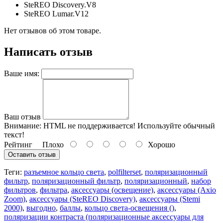
SteREO Discovery.V8
SteREO Lumar.V12
Нет отзывов об этом товаре.
Написать отзыв
Ваше имя:
Ваш отзыв
Внимание:
HTML не поддерживается! Используйте обычный
текст!
Рейтинг
Плохо
Хорошо
Оставить отзыв
Теги:
разъемное кольцо света
,
polfilterset
,
поляризационный
фильтр
,
поляризационный фильтр
,
поляризационный
,
набор
фильтров
,
фильтра
,
аксессуары (освещение)
,
аксессуары (Axio
Zoom)
,
аксессуары (SteREO Discovery)
,
аксессуары (Stemi
2000)
,
выгодно
,
баллы
,
кольцо света-освещения ()
,
поляризации контраста (поляризационные аксессуары для