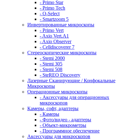
- Primo Star
- Primo Tech
- O-Select
- Smartzoom 5
Инвертированные микроскопы
- Primo Vert
- Axio Vert.A1
- Axio Observer
- Celldiscoverer 7
Стереоскопические микроскопы
- Stemi 2000
- Stemi 305
- Stemi 508
- SteREO Discovery
Лазерные Сканирующие / Конфокальные
Микроскопы
Операционные микроскопы
- Аксессуары для операционных
микроскопов
Камеры, софт, адаптеры
- Камеры
- Фото/видео - адаптеры
- Объект-микрометры
- Программное обеспечение
Аксессуары для микроскопов