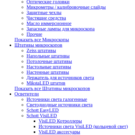
Оптические головки
Микрометры / калибровочные слайды
Защитные чехлы
Чистящие средства
Масло иммерсионное
Запасные лампы для микроскопа
Прочие
Показать все Микроскопы
Штативы микроскопов
Zeiss штативы
Напольные штативы
Потолочные штативы
Настольные штативы
Настенные штативы
Держатель для источников света
MikstaLED штатив
Показать все Штативы микроскопов
Осветители
Источники света галогенные
Светодиодные источники света
Schott EasyLED
Schott VisiLED
VisiLED Котроллеры
Источники света VisiLED (кольцевой свет)
VisiLED акссесуары