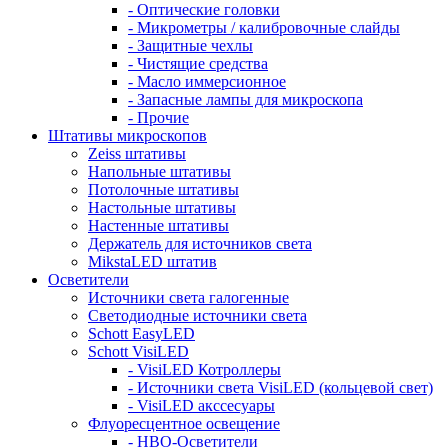
- Оптические головки
- Микрометры / калибровочные слайды
- Защитные чехлы
- Чистящие средства
- Масло иммерсионное
- Запасные лампы для микроскопа
- Прочие
Штативы микроскопов
Zeiss штативы
Напольные штативы
Потолочные штативы
Настольные штативы
Настенные штативы
Держатель для источников света
MikstaLED штатив
Осветители
Источники света галогенные
Светодиодные источники света
Schott EasyLED
Schott VisiLED
- VisiLED Котроллеры
- Источники света VisiLED (кольцевой свет)
- VisiLED акссесуары
Флуоресцентное освещение
- HBO-Осветители