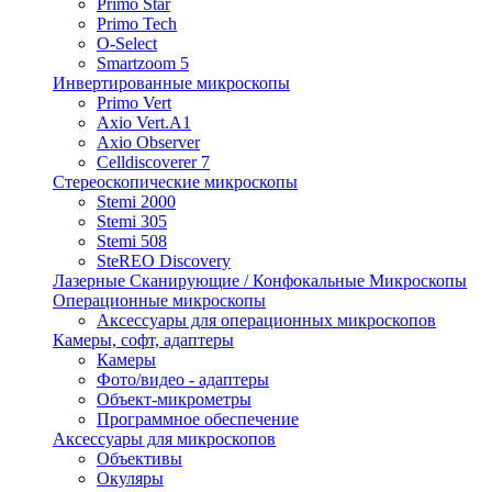
Primo Star
Primo Tech
O-Select
Smartzoom 5
Инвертированные микроскопы
Primo Vert
Axio Vert.A1
Axio Observer
Celldiscoverer 7
Стереоскопические микроскопы
Stemi 2000
Stemi 305
Stemi 508
SteREO Discovery
Лазерные Сканирующие / Конфокальные Микроскопы
Операционные микроскопы
Аксессуары для операционных микроскопов
Камеры, софт, адаптеры
Камеры
Фото/видео - адаптеры
Объект-микрометры
Программное обеспечение
Аксессуары для микроскопов
Объективы
Окуляры