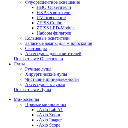
Флуоресцентное освещение
HBO-Осветители
HXP-Осветители
UV-освещение
ZEISS Colibri
ZEISS LED-Module
Наборы фильтров
Кольцевые осветители
Запасные лампы для микроскопов
Световоды
Аксессуары для осветителей
Показать все Осветители
Лупы
Ручные лупы
Хирургические лупы
Чистящие принадлежности
Аксессуары к лупам
Показать все Лупы
Микроскопы
Прямые микроскопы
- Axio Lab A1
- Axio Zoom
- Axio Imager
- Axio Scope