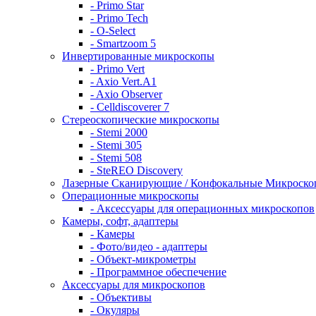
- Primo Star
- Primo Tech
- O-Select
- Smartzoom 5
Инвертированные микроскопы
- Primo Vert
- Axio Vert.A1
- Axio Observer
- Celldiscoverer 7
Стереоскопические микроскопы
- Stemi 2000
- Stemi 305
- Stemi 508
- SteREO Discovery
Лазерные Сканирующие / Конфокальные Микроск
Операционные микроскопы
- Аксессуары для операционных микроскопов
Камеры, софт, адаптеры
- Камеры
- Фото/видео - адаптеры
- Объект-микрометры
- Программное обеспечение
Аксессуары для микроскопов
- Объективы
- Окуляры