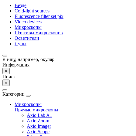
Везде
Cold-light sources
Fluorescence filter set pix
Video devices
Микроскопы
Штативы микроскопов
Осветители
Лупы
Я ищу, например,
окуляр
Информация
×
Поиск
×
Категории
Микроскопы
Прямые микроскопы
Axio Lab A1
Axio Zoom
Axio Imager
Axio Scope